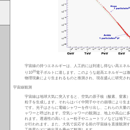
宇宙線の持つエネルギーは、人工的には到達し得ない高エネ
20
り10
電子ボルトに達します。このような超高エネルギーは
物理現象により生まれるものと推測され、現在盛んに研究さ
宇宙線観測
宇宙線は地球大気に突入すると、空気の原子核（酸素、窒素
粒子を生成します。それらはパイ中間子やその崩壊により生
です。光子はさらに電磁シャワーを作り出し、これらの大量
ャワーと呼ばれます。空気シャワーの観測は、地上や高山に
れます。透過性の高いミュー粒子やニュートリノなどは地下
が行われます。また、大気で反応する前の宇宙線を直接観測
工衛星などに検出器を乗せて観測します。