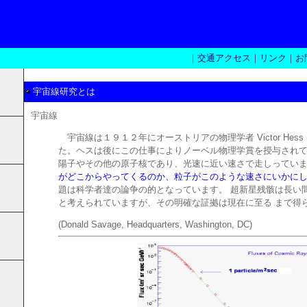
｜
交通アクセス
｜
リンク
｜お
宇宙線研究とは
宇宙線
宇宙線は１９１２年にオーストリアの物理学者 Victor Hes
た。ヘスは後にこの仕事によりノーベル物理学賞を授与され
陽子やその他の原子核であり、光速に近い速さで走しっていま
がどこからやってくるのか、粒子がこのような速さにいかに
題は科学者達の論争の的となっています。 超新星残骸は長い
と考えられていますが、その明確な証拠は現在に至る まで得
(Donald Savage, Headquarters, Washington, DC)