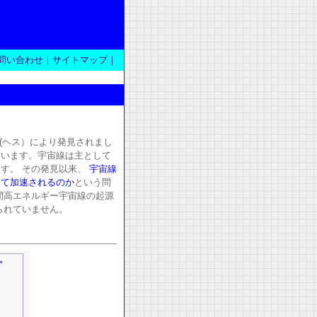
問い合わせ｜
サイトマップ
｜
s (ヘス）により発見されまし
ています。宇宙線は主として
す。 その発見以来、
宇宙線
して加速されるのか
という問
間高エネルギー宇宙線の起源
られていません。