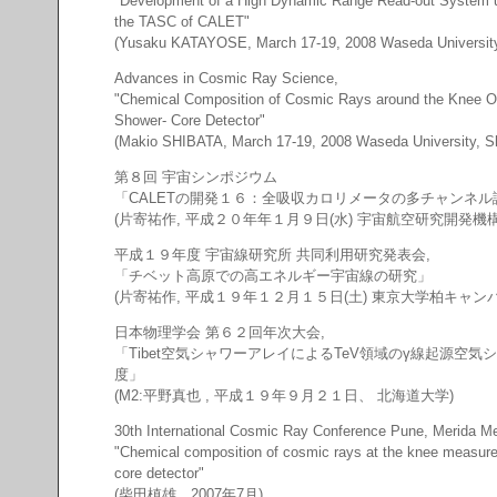
"Development of a High Dynamic Range Read-out System us
the TASC of CALET"
(Yusaku KATAYOSE, March 17-19, 2008 Waseda University,
Advances in Cosmic Ray Science,
"Chemical Composition of Cosmic Rays around the Knee Ob
Shower- Core Detector"
(Makio SHIBATA, March 17-19, 2008 Waseda University, Sh
第８回 宇宙シンポジウム
「CALETの開発１６：全吸収カロリメータの多チャンネ
(片寄祐作, 平成２０年年１月９日(水) 宇宙航空研究開発機構
平成１９年度 宇宙線研究所 共同利用研究発表会,
「チベット高原での高エネルギー宇宙線の研究」
(片寄祐作, 平成１９年１２月１５日(土) 東京大学柏キャン
日本物理学会 第６２回年次大会,
「Tibet空気シャワーアレイによるTeV領域のγ線起源空気
度」
(M2:平野真也 , 平成１９年９月２１日、 北海道大学)
30th International Cosmic Ray Conference Pune, Merida Me
"Chemical composition of cosmic rays at the knee measured
core detector"
(柴田槙雄、2007年7月)