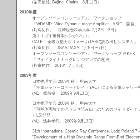
(柴田槙雄, Bejing, Chaina 8月11日）
2010年度
オープンソースコンソーシアム ワークショップ
「WDAMP: Wide Dynamic range Amplifier ASIC 開発」
(片寄祐作、 長崎総合科学大学,2月2日、3日）
第１１回宇宙科学シンポジウム
CALET: 全吸収型カロリメータ(TASC)読み出しシステム」
(片寄祐作、 ISAS/JAXA, 1月5日〜7日）
オープンソースコンソーシアム ワークショップ ＠KEK
「ワイドダイナミックレンジアンプの開発」
(片寄祐作、 2010年７月1日)
2009年度
日本物理学会 2009年秋 、甲南大学
「空気シャワーコアーアレイ（YAC）による空気シャワー
(M1 郷昌樹、 2009年9月13日)
日本物理学会 2009年秋 、甲南大学
「飛翔体実験での光センサ読み出しのためのワイドダイナミ
ドLSI開発」
(M1 浅井孝行、 2009年9月13日)
31th International Cosmic Ray Conference, Lodz Poland 7 
"Development of a High Dynamic Range Front-End Electronic