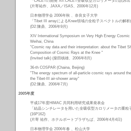
「CALETの開発 XII:CALET全吸収型カロリメータの読
(片寄祐作、JAXA／ISAS、2006年12月)
日本物理学会 2006年秋 、奈良女子大学
「Tibet III arrayによるKnee領域の全粒子スペクトルの解析(
(D2:陳鼎、2006年9月)
XIV International Symposium on Very High Energy Cosmic 
Weihai, China
"Cosmic ray data and their interpretation: about the Tibet S
Composition of Cosmic Rays at the Knee "
(Invited talk) (柴田槙雄、2006年8月)
36-th COSPAR (Chaina, Beijing)
"The energy spectrum of all-particle cosmic rays around th
the Tibet-III air-shower array"
(D2:陳鼎、2006年7月)
2005年度
平成17年度HIMAC 共同利用研究成果発表会
「結晶シンチレータを用いた全吸収型カロリメータの重粒
(16P162)
(片寄 祐作、ホテルポートプラザちば、2006年4月4日)
日本物理学会 2006年春 、松山大学