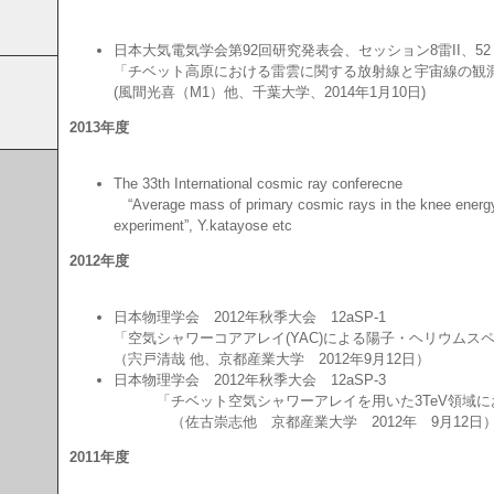
日本大気電気学会第92回研究発表会、セッション8雷II、52
「チベット高原における雷雲に関する放射線と宇宙線の観
(風間光喜（M1）他、千葉大学、2014年1月10日)
2013年度
The 33th International cosmic ray conferecne
“Average mass of primary cosmic rays in the knee energy
experiment”, Y.katayose etc
2012年度
日本物理学会 2012年秋季大会 12aSP-1
「空気シャワーコアアレイ(YAC)による陽子・ヘリウムス
（宍戸清哉 他、京都産業大学 2012年9月12日）
日本物理学会 2012年秋季大会 12aSP-3
「チベット空気シャワーアレイを用いた3TeV領域に
（佐古崇志他 京都産業大学 2012年 9月12日
2011年度