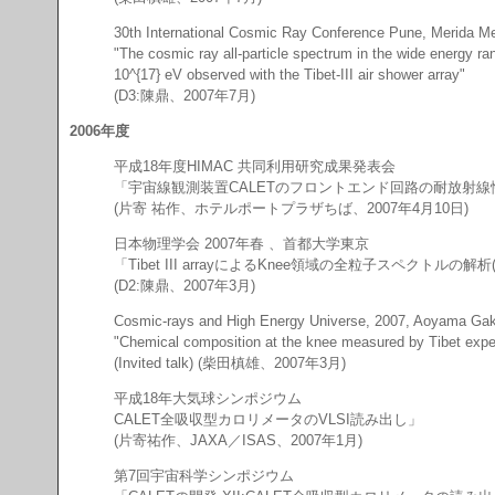
30th International Cosmic Ray Conference Pune, Merida Me
"The cosmic ray all-particle spectrum in the wide energy ra
10^{17} eV observed with the Tibet-III air shower array"
(D3:陳鼎、2007年7月)
2006年度
平成18年度HIMAC 共同利用研究成果発表会
「宇宙線観測装置CALETのフロントエンド回路の耐放射線
(片寄 祐作、ホテルポートプラザちば、2007年4月10日)
日本物理学会 2007年春 、首都大学東京
「Tibet III arrayによるKnee領域の全粒子スペクトルの解析(
(D2:陳鼎、2007年3月)
Cosmic-rays and High Energy Universe, 2007, Aoyama Gak
"Chemical composition at the knee measured by Tibet expe
(Invited talk) (柴田槙雄、2007年3月)
平成18年大気球シンポジウム
CALET全吸収型カロリメータのVLSI読み出し」
(片寄祐作、JAXA／ISAS、2007年1月)
第7回宇宙科学シンポジウム