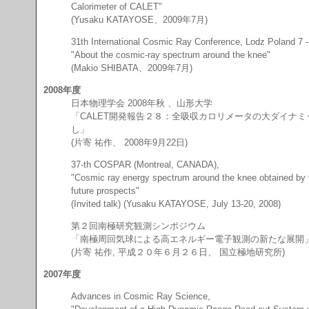
Calorimeter of CALET"
(Yusaku KATAYOSE、2009年7月)
31th International Cosmic Ray Conference, Lodz Poland 7 
"About the cosmic-ray spectrum around the knee"
(Makio SHIBATA、2009年7月)
2008年度
日本物理学会 2008年秋 、山形大学
「CALET開発報告２８：全吸収カロリメータの大ダイナミック
し」
(片寄 祐作、 2008年9月22日)
37-th COSPAR (Montreal, CANADA),
"Cosmic ray energy spectrum around the knee obtained by 
future prospects"
(Invited talk) (Yusaku KATAYOSE, July 13-20, 2008)
第２回南極研究観測シンポジウム
「南極周回気球による高エネルギー電子観測の新たな展開
(片寄 祐作, 平成２０年６月２６日、 国立極地研究所)
2007年度
Advances in Cosmic Ray Science,