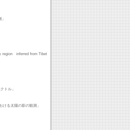
測」
 region inferred from Tibet
ペクトル」
おける太陽の影の観測」
）