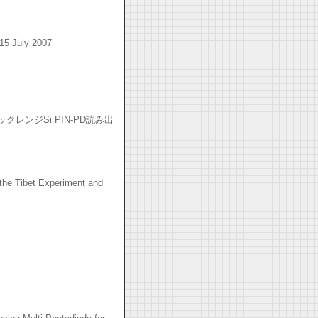
-15 July 2007
レンジSi PIN-PD読み出
the Tibet Experiment and
」