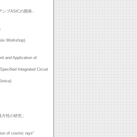
ンプASICの開発」
」
 Blois Workshop)
)
t and Application of
pecified Integrated Circuit
mia Sinica)
異方性の研究」
ion of cosmic rays"