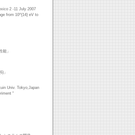
xico 2 -11 July 2007
nge from 10^{14} eV to
性能」
6)」
uin Univ. Tokyo,Japan
riment "