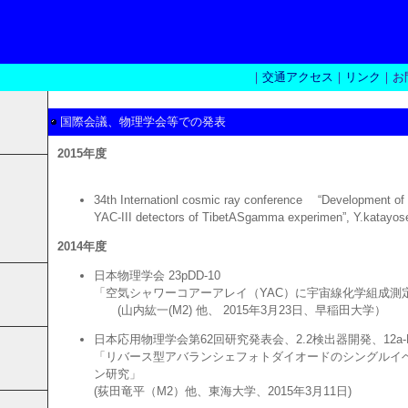
｜
交通アクセス
｜
リンク
｜お
国際会議、物理学会等での発表
2015年度
34th Internationl cosmic ray conference “Development of a
YAC-III detectors of TibetASgamma experimen”, Y.katayose
2014年度
日本物理学会 23pDD-10
「空気シャワーコアーアレイ（YAC）に宇宙線化学組成測
(山内紘一(M2) 他、 2015年3月23日、早稲田大学）
日本応用物理学会第62回研究発表会、2.2検出器開発、12a-P2
「リバース型アバランシェフォトダイオードのシングルイ
ン研究」
(荻田竜平（M2）他、東海大学、2015年3月11日)