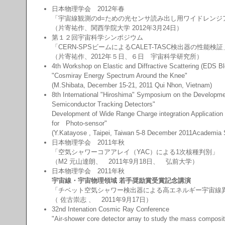
日本物理学会 2012年春
「宇宙線観測のd=ための光センサ読み出し用ワイドレンジア
（片寄祐作、関西学院大学 2012年3月24日）
第１２回宇宙科学シンポジウム
「CERN-SPSビームによるCALET-TASC検出器の性能検証
（片寄祐作、2012年５日、６日 宇宙科学研究所）
4th Workshop on Elastic and Diffractive Scattering (EDS
"Cosmiray Energy Spectrum Around the Knee"
(M.Shibata, December 15-21, 2011 Qui Nhon, Vietnam
8th International "Hiroshima" Symposium on the Developmen
Semiconductor Tracking Detectors"
Development of Wide Range Charge integration Application S
for Photo-sensor"
(Y.Katayose , Taipei, Taiwan 5-8 December 2011Acade
日本物理学会 2011年秋
「空気シャワーコアアレイ（YAC）による1次核種判別」
（M2 元山達朗、 2011年9月18日、 弘前大学）
日本物理学会 2011年秋
宇宙線・宇宙物理領域 若手奨励賞受賞記念講演
「チベット空気シャワー検出器による高エネルギー宇宙線
（ 佐古崇志 、 2011年9月17日）
32nd Intenation Cosmic Ray Conference
"Air-shower core detector array to study the mass composit