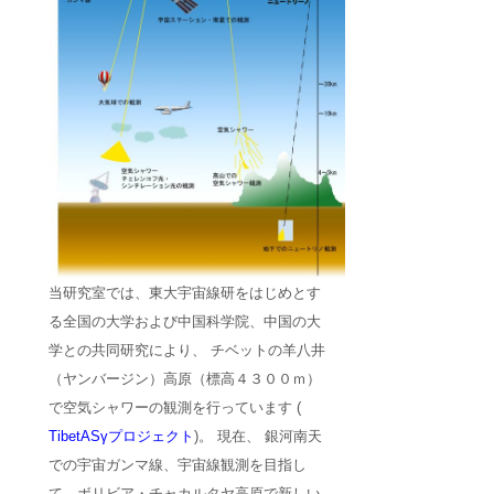
当研究室では、東大宇宙線研をはじめとす
る全国の大学および中国科学院、中国の大
学との共同研究により、 チベットの羊八井
（ヤンバージン）高原（標高４３００ｍ）
で空気シャワーの観測を行っています (
TibetASγプロジェクト
)。 現在、 銀河南天
での宇宙ガンマ線、宇宙線観測を目指し
て、ボリビア・チャカルタヤ高原で新しい