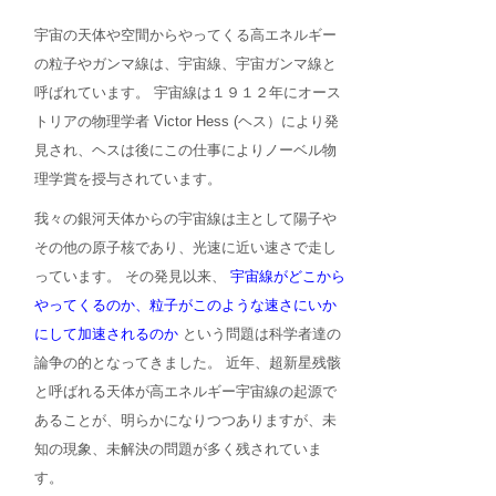
宇宙の天体や空間からやってくる高エネルギー
の粒子やガンマ線は、宇宙線、宇宙ガンマ線と
呼ばれています。 宇宙線は１９１２年にオース
トリアの物理学者 Victor Hess (ヘス）により発
見され、ヘスは後にこの仕事によりノーベル物
理学賞を授与されています。
我々の銀河天体からの宇宙線は主として陽子や
その他の原子核であり、光速に近い速さで走し
っています。 その発見以来、
宇宙線がどこから
やってくるのか、粒子がこのような速さにいか
にして加速されるのか
という問題は科学者達の
論争の的となってきました。 近年、超新星残骸
と呼ばれる天体が高エネルギー宇宙線の起源で
あることが、明らかになりつつありますが、未
知の現象、未解決の問題が多く残されていま
す。