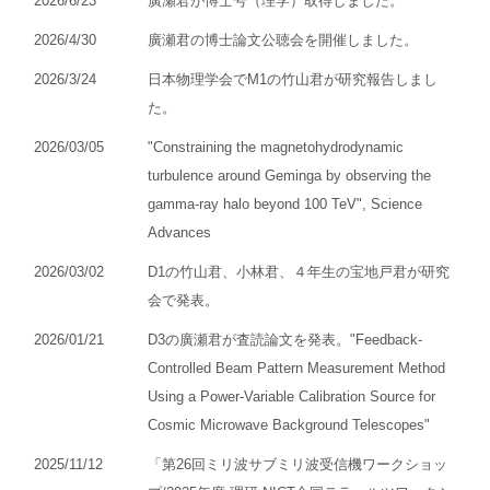
2026/6/23
廣瀬君が博士号（理学）取得しました。
2026/4/30
廣瀬君の博士論文公聴会を開催しました。
2026/3/24
日本物理学会でM1の竹山君が研究報告しまし
た。
2026/03/05
"Constraining the magnetohydrodynamic
turbulence around Geminga by observing the
gamma-ray halo beyond 100 TeV", Science
Advances
2026/03/02
D1の竹山君、小林君、４年生の宝地戸君が研究
会で発表。
2026/01/21
D3の廣瀬君が査読論文を発表。"Feedback-
Controlled Beam Pattern Measurement Method
Using a Power-Variable Calibration Source for
Cosmic Microwave Background Telescopes"
2025/11/12
「第26回ミリ波サブミリ波受信機ワークショッ