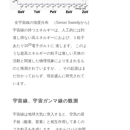
全宇宙線の強度分布 （Simon Swordyから)
宇宙線の持つエネルギーは、人工的には到
達し得ない高エネルギーにおよび、１粒子
20
あたり10
電子ボルトに 達します。 このよ
うな超高エネルギーの粒子は激しい天体の
活動と関連した物理現象により生まれるも
のと推測されていますが、 、その起源はま
だ分かっておらず、現在盛んに研究されて
います。
宇宙線、宇宙ガンマ線の観測
宇宙線は地球大気に突入すると、空気の原
子核（酸素、窒素）と相互作用して多くの
２次粒子を生成します。 それらはパイ中間